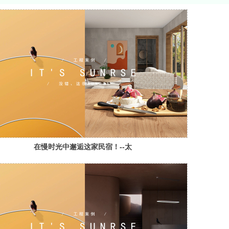
在慢时光中邂逅这家民宿！--太
阳昇现代艺术砖工程案例