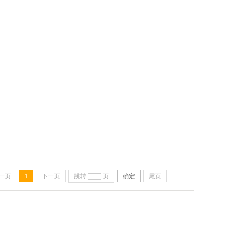
一页
1
下一页
跳转
页
确定
尾页