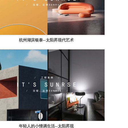
杭州湖滨银泰--太阳昇现代艺术
砖工程案例
年轻人的小情调生活--太阳昇现