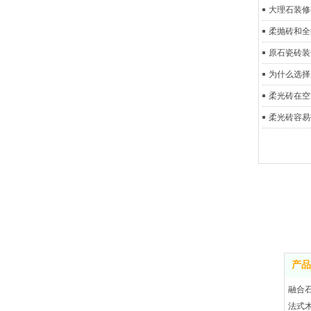
大理石装修
柔抛砖和全
原石瓷砖装
为什么选择
柔光砖在空
柔光砖容易
产品
融合
法式