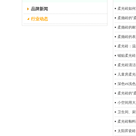
品牌新闻
柔光砖如何
柔抛砖的“
行业动态
柔抛砖的耐
柔抛砖的表
柔光砖：温
铺贴柔光砖
柔光砖清洁
儿童房柔光
深色vs浅
柔光砖的“
小空间用大
卫生间、厨
柔光砖釉料
太阳昇瓷砖