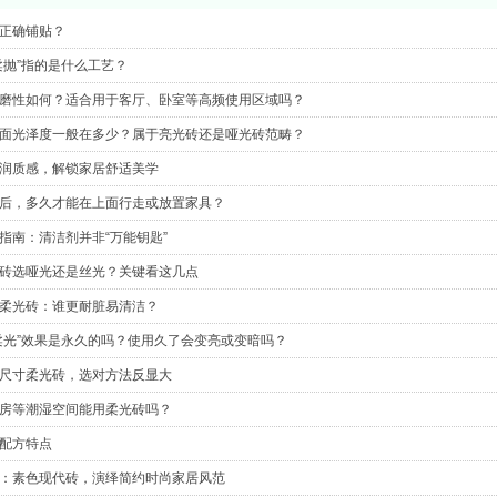
正确铺贴？
柔抛”指的是什么工艺？
磨性如何？适合用于客厅、卧室等高频使用区域吗？
面光泽度一般在多少？属于亮光砖还是哑光砖范畴？
润质感，解锁家居舒适美学
后，多久才能在上面行走或放置家具？
指南：清洁剂并非“万能钥匙”
砖选哑光还是丝光？关键看这几点
色柔光砖：谁更耐脏易清洁？
柔光”效果是永久的吗？使用久了会变亮或变暗吗？
尺寸柔光砖，选对方法反显大
房等潮湿空间能用柔光砖吗？
配方特点
：素色现代砖，演绎简约时尚家居风范