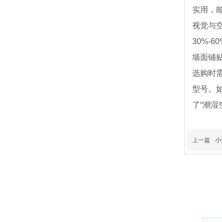
实用，
视觉与
30%
墙面铺
选购时
型号。
了“潮
上一篇
小