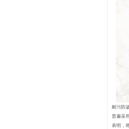
耐污防
普遍采
表明，