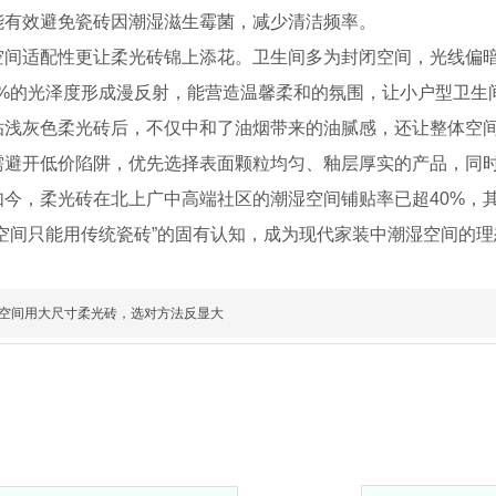
能有效避免瓷砖因潮湿滋生霉菌，减少清洁频率。
空间适配性更让柔光砖锦上添花。卫生间多为封闭空间，光线偏
-60%的光泽度形成漫反射，能营造温馨柔和的氛围，让小户型卫
贴浅灰色柔光砖后，不仅中和了油烟带来的油腻感，还让整体空
需避开低价陷阱，优先选择表面颗粒均匀、釉层厚实的产品，同时
如今，柔光砖在北上广中高端社区的潮湿空间铺贴率已超40%，
湿空间只能用传统瓷砖”的固有认知，成为现代家装中潮湿空间的
空间用大尺寸柔光砖，选对方法反显大