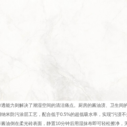
渗透能力则解决了潮湿空间的清洁痛点。厨房的酱油渍、卫生间
用纳米防污涂层工艺，配合低于0.5%的超低吸水率，实现“污渍
将酱油倒在柔光砖表面，静置10分钟后用湿抹布即可轻松擦净，