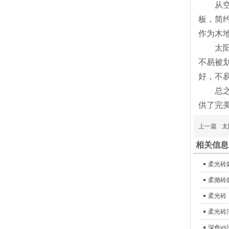
从空间
板，简
作为木
太阳昇
不易被
好，不易
总之
供了完
上一篇
太
相关信息
柔光砖
柔抛砖
柔光砖
柔光砖
深色v