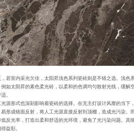
若室内采光欠佳，太阳昇浅色系列瓷砖则是不错之选。浅色系
。例如太阳昇的素色柔光砖，以柔和的色调均匀散射光线，缓解
舒适。
源形式也深刻影响着瓷砖的选择。在无主灯设计风靡的当下，
，易形成镜面反射，将人工光源直接反射到顶棚，造成光污染。
降低反光率，打造出柔和舒适的光环境，避免了光污染问题。其
相得益彰。