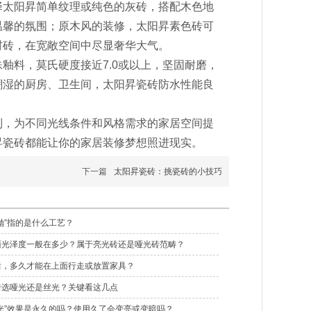
太阳昇简单纹理或纯色的灰砖，搭配木色地
温馨的氛围；原木风的装修，太阳昇素色砖可
材砖，在宽敞空间中尽显奢华大气。
料，莫氏硬度接近7.0或以上，坚固耐磨，
潮湿的厨房、卫生间，太阳昇瓷砖防水性能良
列，为不同光线条件和风格需求的家居空间提
昇瓷砖都能让你的家居装修梦想照进现实。
下一篇
太阳昇瓷砖：挑瓷砖的小技巧
抛”指的是什么工艺？
面光泽度一般在多少？属于亮光砖还是哑光砖范畴？
后，多久才能在上面行走或放置家具？
砖选哑光还是丝光？关键看这几点
光”效果是永久的吗？使用久了会变亮或变暗吗？