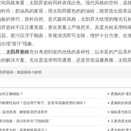
风格来看，太阳昇瓷砖同样表现出色。现代风格的空间，选择
约时尚；奶油风的家居，用太阳昇暖色的奶油砖，能营造出甜美
地板的替代，质朴自然。意式极简风格，太阳昇大纹理的哑光石
瓷砖不仅注重美观，更在质量上严格把关。其柔光砖采用特殊釉
划花。脏污仅浮于釉面，常规清洗即可去除，维护十分方便。在
出现“冒汗”现象。
，
太阳昇瓷砖
充分考虑到室内光线的多样性，以丰富的产品系
美的解决方案。无论是追求明亮通透，还是营造温馨典雅，太阳
阳昇瓷砖：挑选瓷砖小妙招
如何正确铺贴？
柔抛砖的“柔
的耐磨性如何？适合用于客厅、卧室等高频使用区域吗？
柔抛砖的表
：温润质感，解锁家居舒适美学
铺贴柔光砖
清洁指南：清洁剂并非“万能钥匙”
儿童房柔光
s浅色柔光砖：谁更耐脏易清洁？
柔光砖的“柔