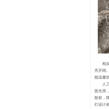
相反，
亮开阔
能温馨
人工光
面光滑
散射，
灯设计