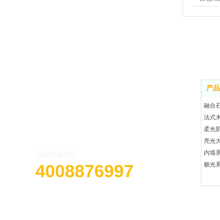
产品
融合
法式
柔光
亮光
内墙
全国联系电话
4008876997
极光系