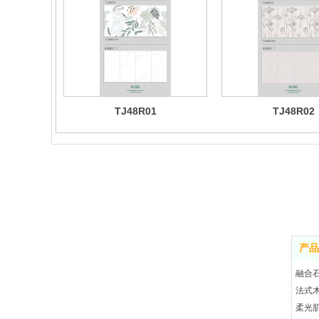
TJ48R01
TJ48R02
产品
融合
法式
柔光